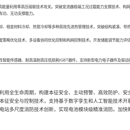
效、高能量利用率高压级联技术攻关。突破变流器极端工况过载能力支撑技术、构
有功、无功支撑能力。
却、相变材料冷却、热管冷却等多种高效先进热管理技术，突破结构紧凑、导
度策略优化技术、多设备协同优化控制和构网控制技术。开发储能调节能力评
性智能传感器、耐高温耐高压低损耗IGBT器件，支持新型电力电子器件及驱
用全生命周期，构建本征安全、主动预警、高效防护、安全
本征安全与控制技术，支持基于数字孪生和人工智能技术开
电站多尺度消防技术创新，实现电池模块级精准消防。加快