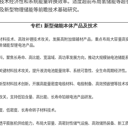
技术经济性和系统能量转换效率。适度超前布局氢储能等超
及新型物理储能等前瞻技术基础研究。
专栏1 新型储能本体
产品及
技术
材料技术、高效补锂技术攻关，发展高附加值辅材产品，重点布局大容量高
进储能型锂电池产品。
料，聚焦长寿命、高比能、宽温域、高功率发展方向，推动大规模钠电池储能
关键材料技术攻关，提升液流电池能量效率、系统可靠性、全生命周期经济性
新型材料技术创新，开展高能量密度电极材料、电极制备、高效预嵌锂等技术
攻关，支持低铅含量、高比能、长寿命铅碳电池产品研发。
度、低密度、长寿命转子材料技术。
透平膨胀机供给能力，布局大容量、高密封性储气设施、高效储热装备、新工